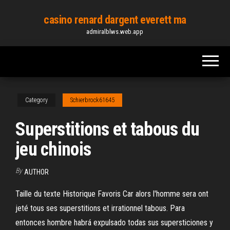
Skip
casino renard dargent everett ma
to
admiralblws.web.app
the
content
Category
Schierbrock61645
Superstitions et tabous du
jeu chinois
By
AUTHOR
Taille du texte Historique Favoris Car alors l'homme sera ont
jeté tous ses superstitions et irrationnel tabous. Para
entonces hombre habrá expulsado todas sus supersticiones y