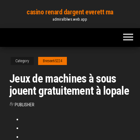
Skip
casino renard dargent everett ma
to
admiralblws.web.app
the
content
Category
Bresee65224
Jeux de machines à sous
jouent gratuitement à lopale
By
PUBLISHER