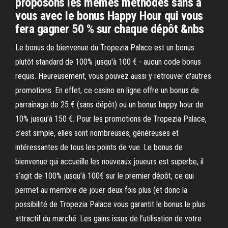
proposons les mêmes méthodes sans à
vous avec le bonus Happy Hour qui vous
fera gagner 50 % sur chaque dépôt &nbs
Le bonus de bienvenue du Tropezia Palace est un bonus
plutôt standard de 100% jusqu'à 100 € - aucun code bonus
requis. Heureusement, vous pouvez aussi y retrouver d'autres
promotions. En effet, ce casino en ligne offre un bonus de
parrainage de 25 € (sans dépôt) ou un bonus happy hour de
10% jusqu'à 150 €. Pour les promotions de Tropezia Palace,
c’est simple, elles sont nombreuses, généreuses et
intéressantes de tous les points de vue. Le bonus de
bienvenue qui accueille les nouveaux joueurs est superbe, il
s’agit de 100% jusqu’à 100€ sur le premier dépôt, ce qui
permet au membre de jouer deux fois plus (et donc la
possibilité de Tropezia Palace vous garantit le bonus le plus
attractif du marché. Les gains issus de l’utilisation de votre