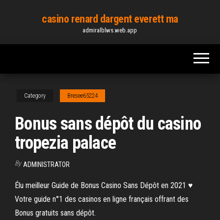
Skip
casino renard dargent everett ma
to
admiralblws.web.app
the
content
Category
Bresee65224
Bonus sans dépôt du casino
tropezia palace
By
ADMINISTRATOR
Élu meilleur Guide de Bonus Casino Sans Dépôt en 2021 ♥
Votre guide n°1 des casinos en ligne français offrant des
Bonus gratuits sans dépôt.