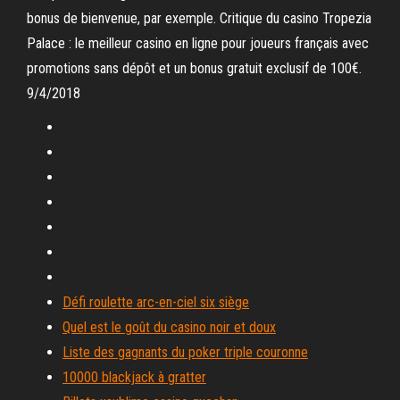
bonus de bienvenue, par exemple. Critique du casino Tropezia
Palace : le meilleur casino en ligne pour joueurs français avec
promotions sans dépôt et un bonus gratuit exclusif de 100€.
9/4/2018
Défi roulette arc-en-ciel six siège
Quel est le goût du casino noir et doux
Liste des gagnants du poker triple couronne
10000 blackjack à gratter