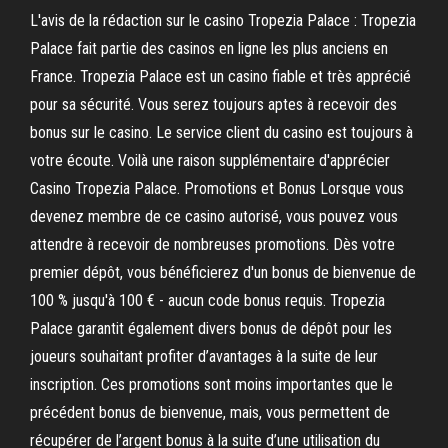
L'avis de la rédaction sur le casino Tropezia Palace : Tropezia
Palace fait partie des casinos en ligne les plus anciens en
France. Tropezia Palace est un casino fiable et très apprécié
pour sa sécurité. Vous serez toujours aptes à recevoir des
bonus sur le casino. Le service client du casino est toujours à
votre écoute. Voilà une raison supplémentaire d'apprécier
Casino Tropezia Palace. Promotions et Bonus Lorsque vous
devenez membre de ce casino autorisé, vous pouvez vous
attendre à recevoir de nombreuses promotions. Dès votre
premier dépôt, vous bénéficierez d'un bonus de bienvenue de
100 % jusqu'à 100 € - aucun code bonus requis. Tropezia
Palace garantit également divers bonus de dépôt pour les
joueurs souhaitant profiter d’avantages à la suite de leur
inscription. Ces promotions sont moins importantes que le
précédent bonus de bienvenue, mais, vous permettent de
récupérer de l’argent bonus à la suite d’une utilisation du